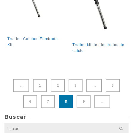
TruLine Calcium Electrode
Kit
Truline kit de electrodos de
calcio
←
1
2
3
…
5
6
7
8
9
→
Buscar
Search