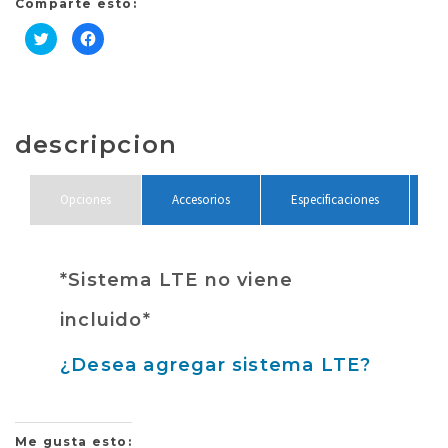
Comparte esto:
Haz
Haz
clic
clic
para
para
compartir
compartir
en
en
Twitter
Facebook
(Se
(Se
abre
abre
en
en
descripcion
una
una
ventana
ventana
nueva)
nueva)
Opciones
Accesorios
Especificaciones
*Sistema LTE no viene
incluido*
¿Desea agregar sistema LTE?
Me gusta esto: