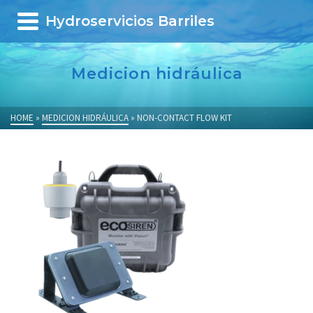
Hydroservicios Barriles
Medicion hidráulica
HOME
»
MEDICION HIDRÁULICA
»
NON-CONTACT FLOW KIT