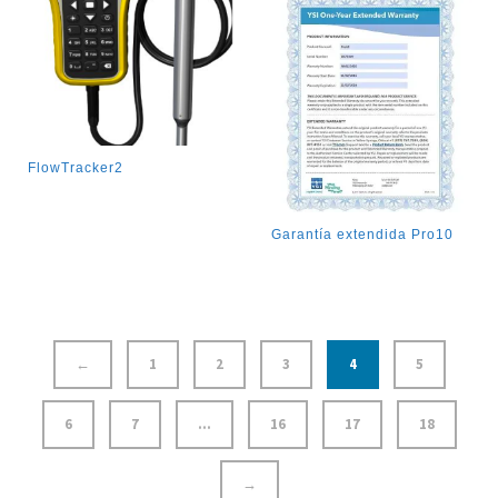
FlowTracker2
Garantía extendida Pro10
←
1
2
3
4
5
6
7
…
16
17
18
→