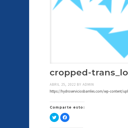
cropped-trans_l
ABRIL 25, 2022
BY
ADMIN
https://hydroserviciosbarriles.com/wp-content/u
Comparte esto:
Haz
Haz
clic
clic
para
para
compartir
compartir