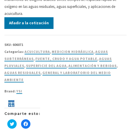
oxígeno en las aguas residuales, aguas superficiales, y aplicaciones de
acuicultura.
Añadir a la cotización
SKU:
606071
Categorías:
ACUICULTURA
,
MEDICION HIDRÁULICA
,
AGUAS
SUBTERRÁNEAS
,
FUENTE, CRUDO Y AGUA POTABLE
,
AGUAS
PLUVIALES
,
SUPERFICIE DEL AGUA
,
ALIMENTACIÓN Y BEBIDAS
,
AGUAS RESIDUALES
,
GENERAL Y LABORATORIO DEL MEDIO
AMBIENTE
Brand:
YSI
Comparte esto:
Haz
Haz
clic
clic
para
para