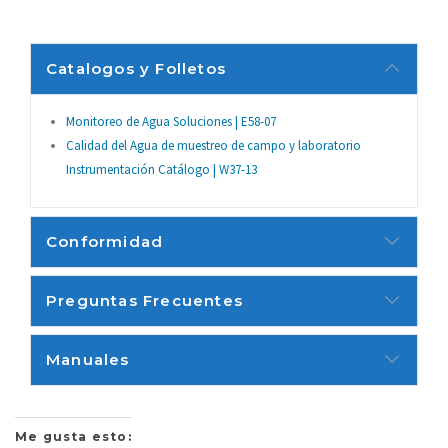
certificaciones
IP67 a prueba de agua
Catalogos y Folletos
idiomas
Inglés
Monitoreo de Agua Soluciones | E58-07
Calidad del Agua de muestreo de campo y laboratorio
saturación-0 Oxígeno Disuelto%
Instrumentación Catálogo | W37-13
Rango de
de aire a 200% de oxígeno
medicion
disuelto ppm (mg / L) – a 20 mg /
L
Conformidad
50 conjunto de datos de memoria
Memoria
revisable
Preguntas Frecuentes
multiparámetro
Sí
Manuales
Temperatura de
0 a 50 ° C (32 a 122 ° F)
funcionamiento
Me gusta esto:
Los parámetros