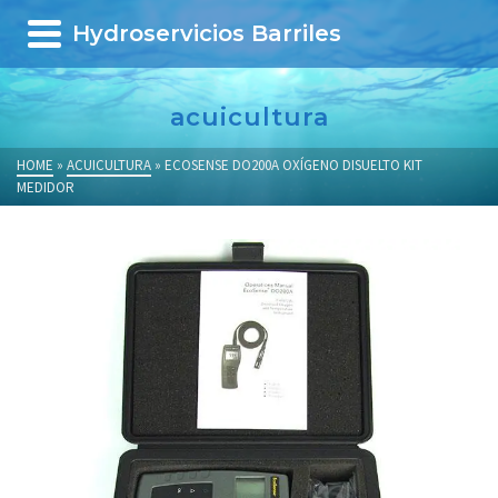
Hydroservicios Barriles
acuicultura
HOME
»
ACUICULTURA
»
ECOSENSE DO200A OXÍGENO DISUELTO KIT
MEDIDOR