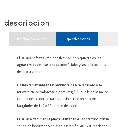
compartir
compartir
en
en
Twitter
Facebook
(Se
(Se
abre
abre
en
en
descripcion
una
una
ventana
ventana
nueva)
nueva)
Descripción General
Especificaciones
El DO200A ofertas ¿rápidos tiempos de respuesta en las
aguas residuales, las aguas superficiales y las aplicaciones
de la acuicultura.
Calibra fácilmente en un ambiente de aire saturado y se
muestra en los valores% o ppm (mg / L), que le da la mejor
calidad de los datos HACER posible. Disponible con
longitudes de 1, 4 o 10-metros de cable.
El DO200A también se puede utilizar en el laboratorio con la
sonda de laboratorio de auto-agitación 200-BOD haciendo