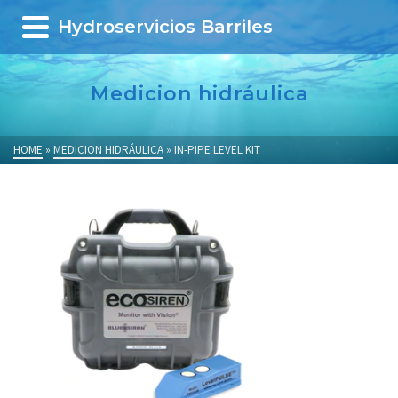
Hydroservicios Barriles
Medicion hidráulica
HOME
»
MEDICION HIDRÁULICA
»
IN-PIPE LEVEL KIT