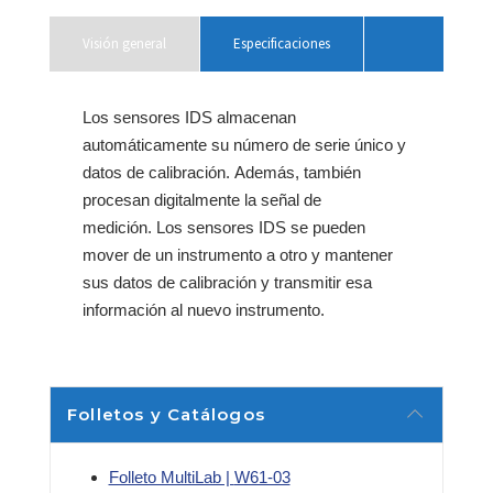
nueva)
nueva)
Visión general
Especificaciones
Los sensores IDS almacenan
automáticamente su número de serie único y
datos de calibración.
Además, también
procesan digitalmente la señal de
medición.
Los sensores IDS se pueden
mover de un instrumento a otro y mantener
sus datos de calibración y transmitir esa
información al nuevo instrumento.
-1
Constante de celda
0,100 cm
± 2 %
Folletos y Catálogos
Equipo utilizado con
Instrumentos MultiLab
Folleto MultiLab |
W61-03