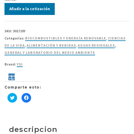
Añadir a la cotización
SKU:
301720Y
Categorías:
BIOCOMBUSTIBLES Y ENERGÍA RENOVABLE
,
CIENCIAS
DE LA VIDA
,
ALIMENTACIÓN Y BEBIDAS
,
AGUAS RESIDUALES
,
GENERAL Y LABORATORIO DEL MEDIO AMBIENTE
Brand:
YSI
Comparte esto:
Haz
Haz
clic
clic
para
para
compartir
compartir
en
en
Twitter
Facebook
(Se
(Se
abre
abre
en
en
descripcion
una
una
ventana
ventana