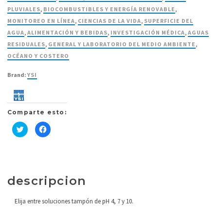
PLUVIALES
,
BIOCOMBUSTIBLES Y ENERGÍA RENOVABLE
,
MONITOREO EN LÍNEA
,
CIENCIAS DE LA VIDA
,
SUPERFICIE DEL
AGUA
,
ALIMENTACIÓN Y BEBIDAS
,
INVESTIGACIÓN MÉDICA
,
AGUAS
RESIDUALES
,
GENERAL Y LABORATORIO DEL MEDIO AMBIENTE
,
OCÉANO Y COSTERO
Brand:
YSI
Comparte esto:
Haz
Haz
clic
clic
para
para
compartir
compartir
en
en
Twitter
Facebook
(Se
(Se
abre
abre
en
en
descripcion
una
una
ventana
ventana
nueva)
nueva)
Elija entre soluciones tampón de pH 4, 7 y 10.