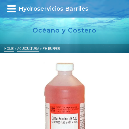
Hydroservicios Barriles
Océano y Costero
HOME
»
ACUICULTURA
»
PH BUFFER