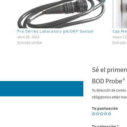
de transporte rígido de la serie Pro
porte, cara dura
Pro Series Laboratory pH/ORP Sensor
Cap Mem
abril 28, 2022
mayo 12
Entrada similar
Entrada 
de transporte pequeño de lados blan
Sé el primer
BOD Probe”
Tu dirección de correo
sporte, lados blandos, pequeño
obligatorios están m
Tu puntuación
Tu valoración
*