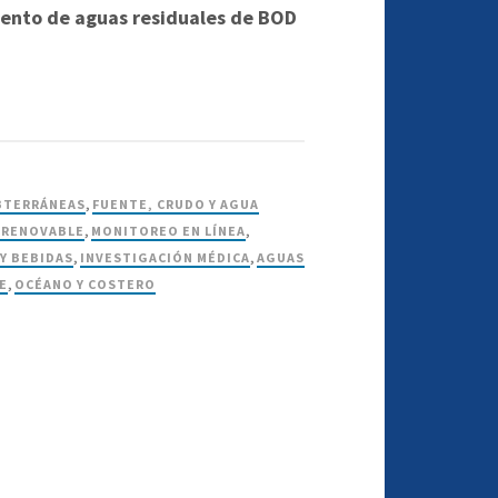
iento de aguas residuales de BOD
BTERRÁNEAS
,
FUENTE, CRUDO Y AGUA
 RENOVABLE
,
MONITOREO EN LÍNEA
,
Y BEBIDAS
,
INVESTIGACIÓN MÉDICA
,
AGUAS
E
,
OCÉANO Y COSTERO