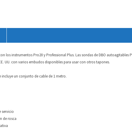
en
en
Twitter
Facebook
(Se
(Se
abre
abre
en
en
una
una
ventana
ventana
nueva)
nueva)
a con los instrumentos Pro20 y Professional Plus. Las sondas de DBO autoagitables
 EE. UU. con varios embudos disponibles para usar con otros tapones.
e incluye un conjunto de cable de 1 metro.
 servicio
n de rosca
ativa