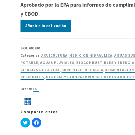
Aprobado por la EPA para informes de cumplim
y CBOD.
Añadir a la cotización
SKU:
605780
Categorías:
ACUICULTURA
,
MEDICION HIDRÁULICA
,
AGUAS SU
POTABLE
,
AGUAS PLUVIALES
,
BIOCOMBUSTIBLES Y ENERGÍA
CIENCIAS DE LA VIDA
,
SUPERFICIE DEL AGUA
,
ALIMENTACIÓN 
RESIDUALES
,
GENERAL Y LABORATORIO DEL MEDIO AMBIENT
Brand:
YSI
Comparte esto:
Haz
Haz
clic
clic
para
para
compartir
compartir