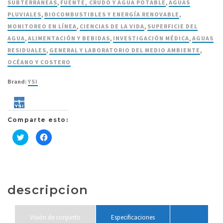
SUBTERRÁNEAS
,
FUENTE, CRUDO Y AGUA POTABLE
,
AGUAS
PLUVIALES
,
BIOCOMBUSTIBLES Y ENERGÍA RENOVABLE
,
MONITOREO EN LÍNEA
,
CIENCIAS DE LA VIDA
,
SUPERFICIE DEL
AGUA
,
ALIMENTACIÓN Y BEBIDAS
,
INVESTIGACIÓN MÉDICA
,
AGUAS
RESIDUALES
,
GENERAL Y LABORATORIO DEL MEDIO AMBIENTE
,
OCÉANO Y COSTERO
Brand:
YSI
Comparte esto:
Haz
Haz
clic
clic
para
para
compartir
compartir
en
en
Twitter
Facebook
(Se
(Se
abre
abre
en
en
descripcion
una
una
ventana
ventana
nueva)
nueva)
Visión de conjunto
Especificaciones