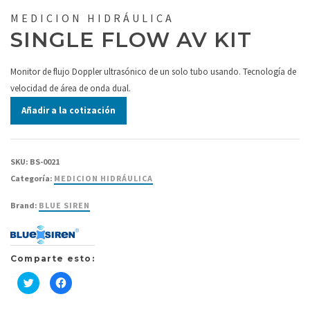
MEDICION HIDRÁULICA
SINGLE FLOW AV KIT
Monitor de flujo Doppler ultrasónico de un solo tubo usando. Tecnología de
velocidad de área de onda dual.
Añadir a la cotización
SKU:
BS-0021
Categoría:
MEDICION HIDRÁULICA
Brand:
BLUE SIREN
Comparte esto:
Haz
Haz
clic
clic
para
para
compartir
compartir