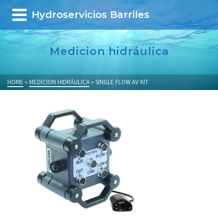
Hydroservicios Barriles
Medicion hidráulica
HOME
»
MEDICION HIDRÁULICA
»
SINGLE FLOW AV KIT