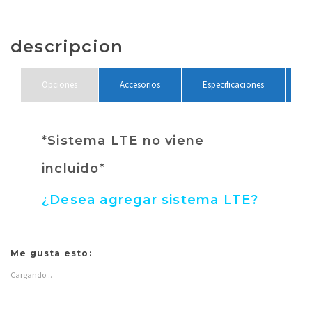
en
en
Twitter
Facebook
(Se
(Se
abre
abre
en
en
descripcion
una
una
ventana
ventana
nueva)
nueva)
Opciones
Accesorios
Especificaciones
*Sistema LTE no viene
incluido*
¿Desea agregar sistema LTE?
Me gusta esto:
Especificaciones de
Cargando...
Single Flow AV Kit