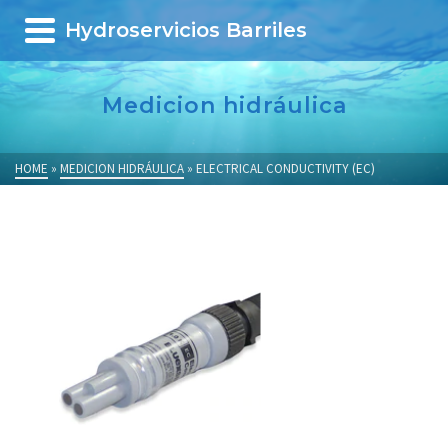
Hydroservicios Barriles
Medicion hidráulica
HOME
»
MEDICION HIDRÁULICA
»
ELECTRICAL CONDUCTIVITY (EC)