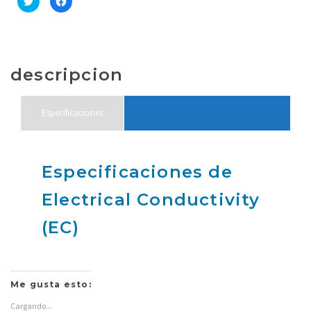
clic
clic
para
para
compartir
compartir
en
en
Twitter
Facebook
(Se
(Se
abre
abre
en
en
descripcion
una
una
ventana
ventana
nueva)
nueva)
Especificaciones
Especificaciones de
Electrical Conductivity
(EC)
Me gusta esto:
Cargando...