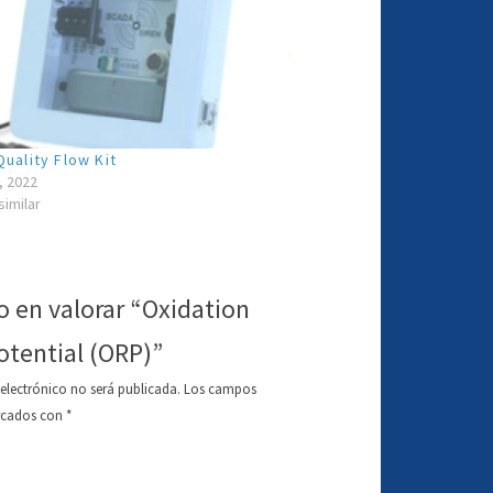
uality Flow Kit
, 2022
similar
o en valorar “Oxidation
otential (ORP)”
 electrónico no será publicada.
Los campos
arcados con
*