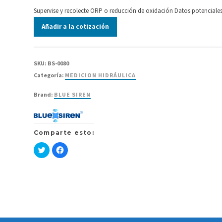
Supervise y recolecte ORP o reducción de oxidación Datos potenciales. 
Añadir a la cotización
SKU:
BS-0080
Categoría:
MEDICION HIDRÁULICA
Brand:
BLUE SIREN
Comparte esto:
Haz
Haz
clic
clic
para
para
compartir
compartir
en
en
Twitter
Facebook
(Se
(Se
abre
abre
en
en
una
una
ventana
ventana
nueva)
nueva)