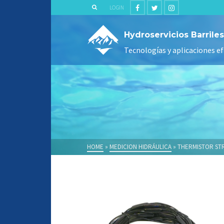
LOGIN
Hydroservicios Barriles
Tecnologías y aplicaciones ef
HOME
»
MEDICION HIDRÁULICA
»
THERMISTOR ST