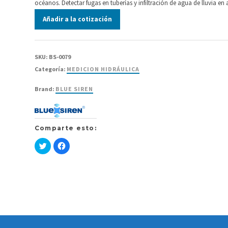
océanos. Detectar fugas en tuberías y infiltración de agua de lluvia en a
Añadir a la cotización
SKU:
BS-0079
Categoría:
MEDICION HIDRÁULICA
Brand:
BLUE SIREN
Comparte esto:
Haz
Haz
clic
clic
para
para
compartir
compartir
en
en
Twitter
Facebook
(Se
(Se
abre
abre
en
en
una
una
ventana
ventana
nueva)
nueva)