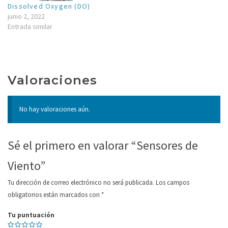
Dissolved Oxygen (DO)
junio 2, 2022
Vane Retardo
(50% de recuperación) 4.3 ft.
Entrada similar
Distancia
(1,3 m.)
Respuesta dinámica
Valoraciones
factor de amortiguamiento
0,3
Longitud de onda amortiguada
24,3 pies (7,4
No hay valoraciones aún.
Natural
m.).
Longitud de onda amortiguada
Sé el primero en valorar “Sensores de
23,6 ft. (7,2 m.)
Natural
Viento”
señal de
Tu dirección de correo electrónico no será publicada.
Los campos
salida
obligatorios están marcados con
*
Velocidad
Tu puntuación
inducidas magnéticamente
del viento