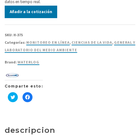
datos en tiempo real.
Añadir a la cotización
SKU:
H-375
Categorías:
MONITOREO EN LÍNEA
,
CIENCIAS DE LA VIDA
,
GENERAL Y
LABORATORIO DEL MEDIO AMBIENTE
Brand:
WATERLOG
Comparte esto:
Haz
Haz
clic
clic
para
para
compartir
compartir
en
en
Twitter
Facebook
(Se
(Se
abre
abre
en
en
descripcion
una
una
ventana
ventana
nueva)
nueva)