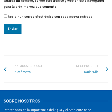
Guarda mi nombre, correo electrónico y web en este navegador
Millas /
0.2192
para la próxima vez que comente.
Horas
Recibir un correo electrónico con cada nueva entrada.
Kilómetros /
0.03528
hora
20
RPN hélice
El coeficiente utilizado para convertir la frecuencia en
las unidades deseadas debe introducirse como la
pendiente de la frecuencia.
PREVIOUS PRODUCT
NEXT PRODUCT
Pluviómetro
Radar Nile
Mecánico
14,6 pulg. H x 21,7 pulg. L
tamaño
(37 cm. X 55 cm.
Tamaño de
SOBRE NOSOTROS
7 pulg. (18 cm.) De diámetro
la hélice
Interesados en la importancia del Agua y el Ambiente nace