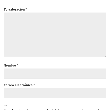
Magnéticamente inducida por tensión de
Tu valoración
*
Azimut
CA, 3 pulsos por revolución. 1800rpm (90
Hz) = 19,7 mph (8,8 m / s)
Esperanza
50 millones de revoluciones
de vida
Salida de
Para
Frecuencia
velocidad del
Obtener
Multiplicarse
viento
Unidades
Nombre
*
1
Hertz
Metros /
Correo electrónico
*
0.0980
segundo
0.1904
nudos