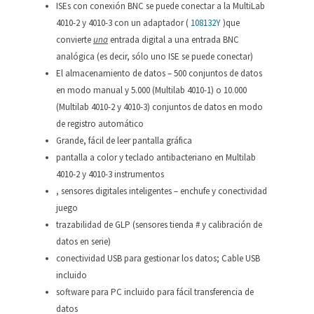
ISEs con conexión BNC se puede conectar a la MultiLab
4010-2 y 4010-3 con un adaptador (
108132Y
)que
convierte
una
entrada digital a una entrada BNC
analógica (es decir, sólo uno ISE se puede conectar)
El almacenamiento de datos – 500 conjuntos de datos
en modo manual y 5.000 (Multilab 4010-1) o 10.000
(Multilab 4010-2 y 4010-3) conjuntos de datos en modo
de registro automático
Grande, fácil de leer pantalla gráfica
pantalla a color y teclado antibacteriano en Multilab
4010-2 y 4010-3 instrumentos
, sensores digitales inteligentes – enchufe y conectividad
juego
trazabilidad de GLP (sensores tienda # y calibración de
datos en serie)
conectividad USB para gestionar los datos; Cable USB
incluido
software para PC incluido para fácil transferencia de
datos