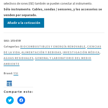
selectivos de iones (ISE) también se pueden conectar al instrumento.
Sólo instrumento. Cables, sondas / sensores, y los accesorios se
venden por separado.
Añadir a la cotización
SKU:
1FD470Y
Categorías:
BIOCOMBUSTIBLES Y ENERGÍA RENOVABLE
,
CIENCIAS
DE LA VIDA
,
ALIMENTACIÓN Y BEBIDAS
,
INVESTIGACIÓN MÉDICA
,
AGUAS RESIDUALES
,
GENERAL Y LABORATORIO DEL MEDIO
AMBIENTE
Brand:
YSI
Comparte esto:
Haz
Haz
clic
clic
para
para