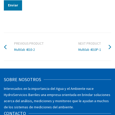
Impermeable
Sí
Multilab IDS
4320
Conductividad
y del sensor
PREVIOUS PRODUCT
NEXT PRODUCT
Multilab 4010-2
Multilab 4010P-1
de
temperatura
Conductividad y temperatura,
SOBRE NOSOTROS
cuerpo de acero inoxidable, 2-
electrodos, sonda digital,
Interesados en la importancia del Agua y el Ambiente nace
cable de 1,5 my
HydroServicios Barriles una empresa orientada en brindar soluciones
acerca del análisis, mediciones y monitoreo que le ayudan a muchos
de los sistemas de mediciones del ambiente.
CONTACTO