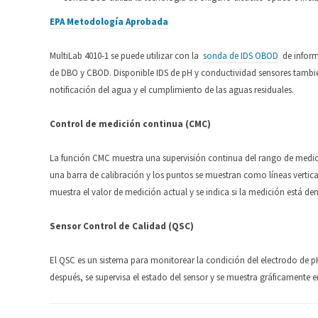
EPA Metodología Aprobada
MultiLab 4010-1 se puede utilizar con la
sonda de IDS OBOD
de inform
de DBO y CBOD. Disponible IDS de pH y conductividad sensores también
notificación del agua y el cumplimiento de las aguas residuales.
Control de medición continua (CMC)
La función CMC muestra una supervisión continua del rango de medici
una barra de calibración y los puntos se muestran como líneas vertica
muestra el valor de medición actual y se indica si la medición está de
Sensor Control de Calidad (QSC)
El QSC es un sistema para monitorear la condición del electrodo de pH.
después, se supervisa el estado del sensor y se muestra gráficamente e