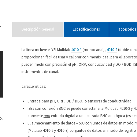
(Se
(Se
abre
abre
en
en
una
una
ventana
ventana
nueva)
nueva)
,
Descripción General
Especificaciones
accesorios
La línea incluye el YSI Multilab
4010-1
(monocanal),
4010-2
(doble cana
proporcionan fácil de usar y calibrar con menús ideal para el laborat
pueden medir con precisión el pH, ORP, conductividad y DO / BOD. ISE
instrumentos de canal.
caracteristicas:
Entrada para pH, ORP, OD / DBO, o sensores de conductividad
ISEs con conexión BNC se puede conectar a la MultiLab 4010-2 y 
s
convierte
una
entrada digital a una entrada BNC analógica (es dec
o.
El almacenamiento de datos – 500 conjuntos de datos en modo man
(Multilab 4010-2 y 4010-3) conjuntos de datos en modo de registr