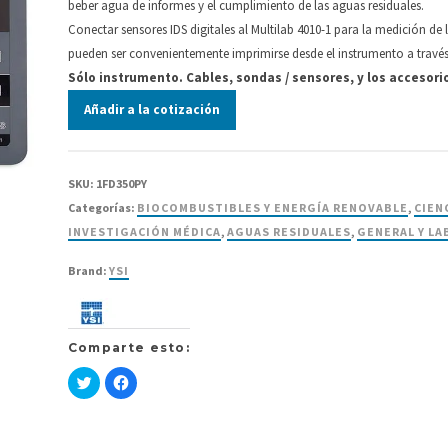
beber agua de informes y el cumplimiento de las aguas residuales.
Conectar sensores IDS digitales al Multilab 4010-1 para la medición d
pueden ser convenientemente imprimirse desde el instrumento a través
Sólo instrumento. Cables, sondas / sensores, y los accesor
Añadir a la cotización
SKU:
1FD350PY
Categorías:
BIOCOMBUSTIBLES Y ENERGÍA RENOVABLE
,
CIEN
INVESTIGACIÓN MÉDICA
,
AGUAS RESIDUALES
,
GENERAL Y LA
Brand:
YSI
Comparte esto:
Haz
Haz
clic
clic
para
para
compartir
compartir
en
en
Twitter
Facebook