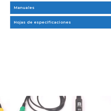
Manuales
Conectividad /
USB-A, Mini USB
Comunicaciones
Hojas de especificaciones
Gestión de
500 conjuntos de datos en modo manual y 5
datos
automático
Software de
Solución
Pro software de escritorio BOD Analyst para
escritorio
DBO
conducti
compatible
/ Sensores
Solución de conductivid
Sí
Digitales
Monitor
Grande, fácil de leer pantalla gráfica
El equipo
IDS MULTILAB sondas y accesorios
utilizado con