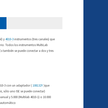
l) y
4010-3
instrumentos (tres canales) que
orio. Todos los instrumentos MultiLab
s también se puede conectar a dos y tres
4010-3 con un adaptador (
108132Y
)que
ir, sólo uno ISE se puede conectar)
ual y 5.000 (Multilab 4010-1) o 10.000
o automático