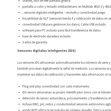
Grande, fácil de leer pantalla gráfica
pantalla a color y teclado antibacteriano en Multilab 4010-2 y 401
, sensores digitales inteligentes – enchufe y conectividad juego
trazabilidad de GLP (sensores tienda # y calibración de datos en se
conectividad USB para gestionar los datos; Cable USB incluido
software para PC incluido para fácil transferencia de datos
base de electrodo duradera incluido
3 años de garantía
Sensores digitales inteligentes (IDS)
Los sensores IDS almacenan automáticamente los números de serie y 
también procesan digitalmente la señal de medición. Los sensores se
mantener sus datos de calibración y transmiten esta información al n
Plug and play conectividad con cada instrumento
IDS senors almacenan su propio identificador único con el número 
detección de sensor automática, procesamiento y transferencia d
Incluye DBO, pH, redox y conductividad sensores autónomos agit
sonda BOD utiliza la tecnología de oxígeno disuelto óptico e incl