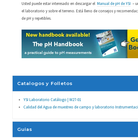
Usted puede estar interesado en descargar el
Manual de pH de YSI
– un
el laboratorio y sobre el terreno. Está lleno de consejos y recomenda
de pH y repetibles.
autostable
Sí
Catalogos y Folletos
pH Buffe
para bancos de
pH Buffer
Sí
YSI Laboratorio Catálogo | W27-01
pruebas
Calidad del Agua de muestreo de campo y laboratorio Instrumentac
Reconocimiento
Sí
tampón
Guias
certificaciones
cETLus, CE