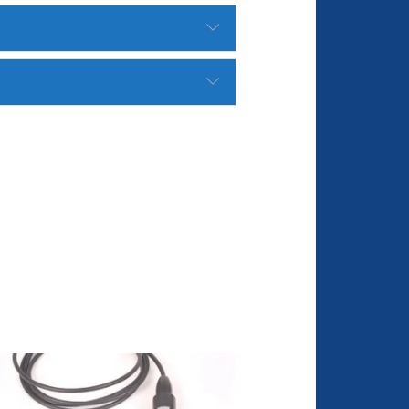
.000 conjuntos de datos en el modo
 de
 calcular automáticamente los valores de
vidad calibrador
ad calibrador