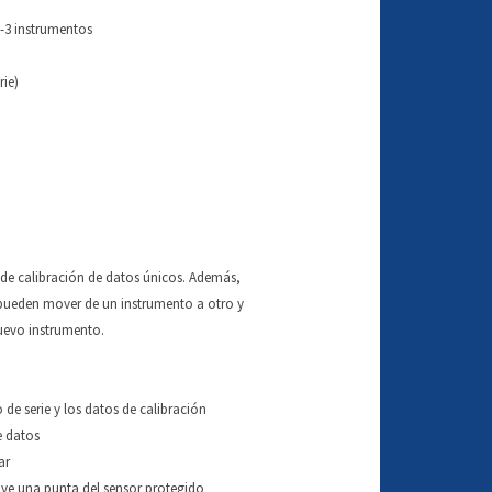
0-3 instrumentos
rie)
de calibración de datos únicos. Además,
 pueden mover de un instrumento a otro y
uevo instrumento.
de serie y los datos de calibración
e datos
ar
uye una punta del sensor protegido